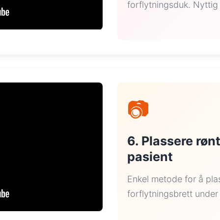
forflytningsduk. Nytti
📷
6. Plassere rø
pasient
Enkel metode for å pla
forflytningsbrett under