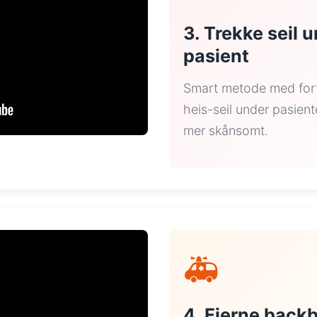
3. Trekke seil 
pasient
Smart metode med forf
heis-seil under pasient
mer skånsomt.
🚑
4. Fjerne back