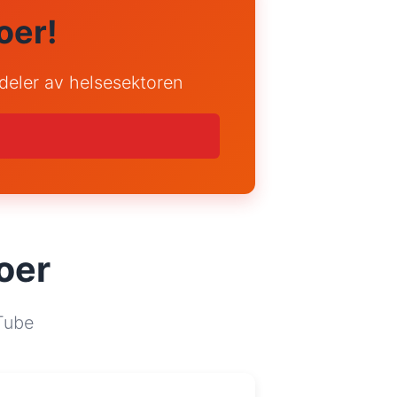
oer!
 deler av helsesektoren
oer
uTube