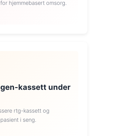
g for hjemmebasert omsorg.
ntgen-kassett under
ssere rtg-kassett og
 pasient i seng.