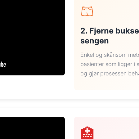
🩳
2. Fjerne bukse
sengen
Enkel og skånsom meto
pasienter som ligger i 
og gjør prosessen beh
🏥