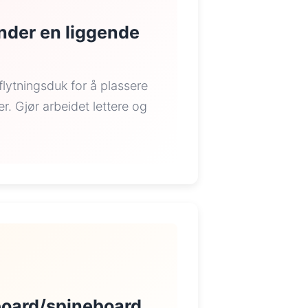
under en liggende
lytningsduk for å plassere
er. Gjør arbeidet lettere og
board/spineboard