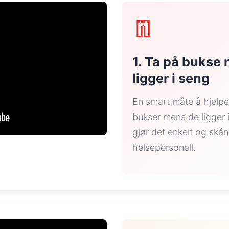
👖
1. Ta på bukse 
ligger i seng
En smart måte å hjelpe
bukser mens de ligger
gjør det enkelt og skå
helsepersonell.