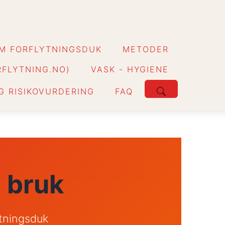
M FORFLYTNINGSDUK
METODER
FLYTNING.NO)
VASK - HYGIENE
G RISIKOVURDERING
FAQ
 bruk
ytningsduk