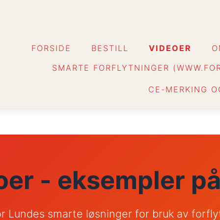
FORSIDE
BESTILL
VIDEOER
O
SMARTE FORFLYTNINGER
(WWW.FOR
CE-MERKING O
oer - eksempler på
r Lundes smarte løsninger for bruk av forfl