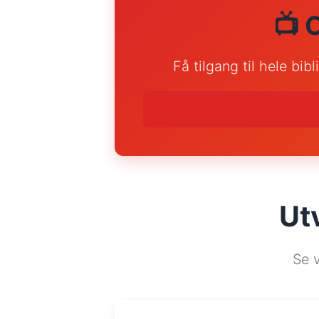
📺 
Få tilgang til hele bi
Ut
Se v