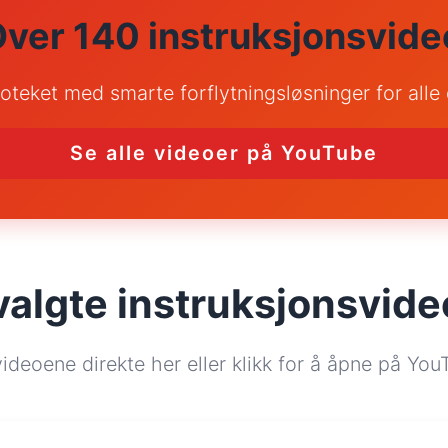
Over 140 instruksjonsvide
blioteket med smarte forflytningsløsninger for alle
Se alle videoer på YouTube
valgte instruksjonsvide
ideoene direkte her eller klikk for å åpne på Yo