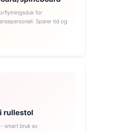
rflytningsduk for
nsepersonell. Sparer tid og
i rullestol
g - smart bruk av