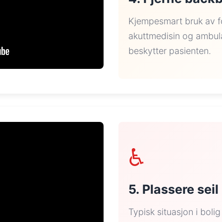
Kjempesmart bruk av fo
akuttmedisin og ambula
beskytter pasienten.
♿
5. Plassere seil 
Typisk situasjon i boli