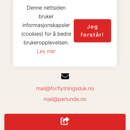
Sjøveien 17
Denne nettsiden
1553 Son
bruker
informasjonskapsler
Jeg
Org. 980190404 MVA
(cookies) for å bedre
forstår!
brukeropplevelsen.
Les mer
901 01 558
mail@forflytningsduk.no
mail@perlunde.no