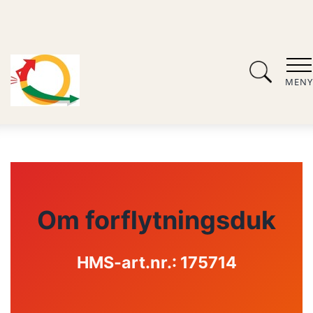
MENY
Om forflytningsduk
HMS-art.nr.: 175714