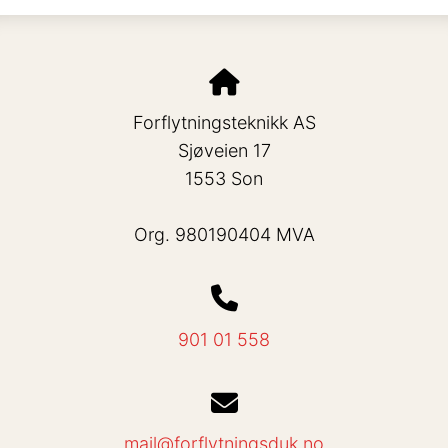
Forflytningsteknikk AS
Sjøveien 17
1553 Son
Org. 980190404 MVA
901 01 558
mail@forflytningsduk.no