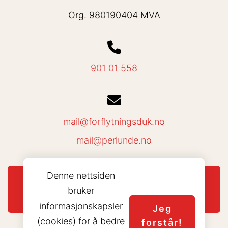
Org. 980190404 MVA
901 01 558
mail@forflytningsduk.no
mail@perlunde.no
Denne nettsiden
bruker
Del nettside
informasjonskapsler
Jeg
(cookies) for å bedre
forstår!